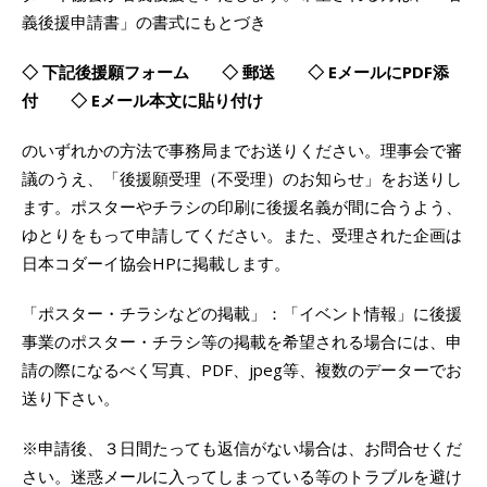
義後援申請書」の書式にもとづき
◇ 下記後援願フォーム ◇ 郵送 ◇ EメールにPDF添
付 ◇ Eメール本文に貼り付け
のいずれかの方法で事務局までお送りください。理事会で審
議のうえ、「後援願受理（不受理）のお知らせ」をお送りし
ます。ポスターやチラシの印刷に後援名義が間に合うよう、
ゆとりをもって申請してください。また、受理された企画は
日本コダーイ協会HPに掲載します。
「ポスター・チラシなどの掲載」：「イベント情報」に後援
事業のポスター・チラシ等の掲載を希望される場合には、申
請の際になるべく写真、
PDF
、
jpeg
等、複数のデーターでお
送り下さい。
※申請後、３日間たっても返信がない場合は、お問合せくだ
さい。迷惑メールに入ってしまっている等のトラブルを避け