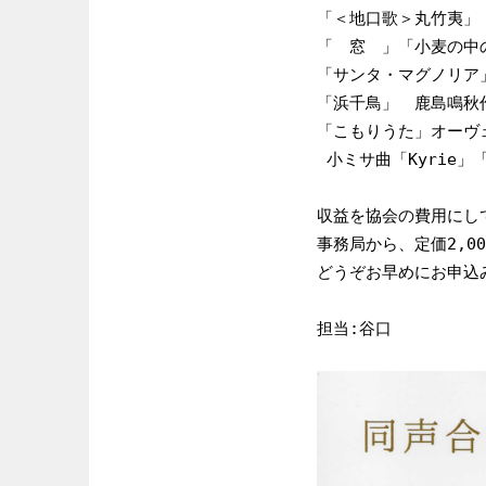
「＜地口歌＞丸竹夷」「
「　窓　」「小麦の中
「サンタ・マグノリア
「浜千鳥」　鹿島鳴秋
「こもりうた」オーヴ
 小ミサ曲「Kyrie」「G
収益を協会の費用にして
事務局から、定価2,
どうぞお早めにお申込み
担当:谷口
