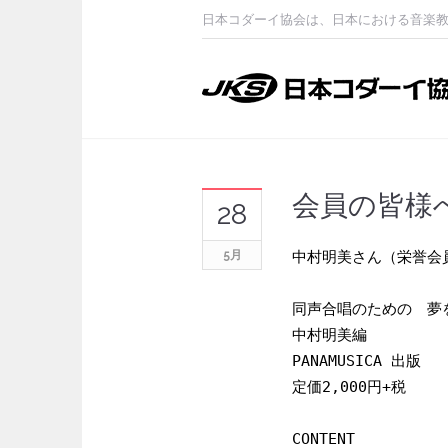
日本コダーイ協会は、日本における音楽
会員の皆様
28
5月
中村明美さん（栄誉会
同声合唱のための　夢
中村明美編　 

PANAMUSICA 出版　

定価2,000円+税

CONTENT
