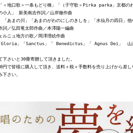
＜地口歌＞一条もどり橋」「（子守歌＞Pirka parka」京都の
の小人」 新美南吉作詞／山岸徹作曲

」「あまの川」「あまのがわのにしのきしを」「水仙月の四日」他4
作詞／弘田竜太郎作曲／本澤陽一編曲

ェルニュ地方の歌／岡澤理絵作曲

loria」「Sanctus」「 Benedictus」「 Agnus Dei」　
下さいと30冊寄贈して頂きました。

000円で皆様に購入して頂き、送料＋税＋手数料を売り上げから差し
下さい。
