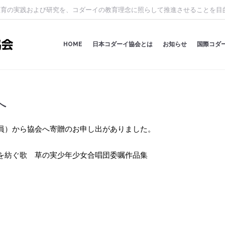
教育の実践および研究を、コダーイの教育理念に照らして推進させることを目
HOME
日本コダーイ協会とは
お知らせ
国際コダ
へ
員）から協会へ寄贈のお申し出がありました。

を紡ぐ歌　草の実少年少女合唱団委嘱作品集　
