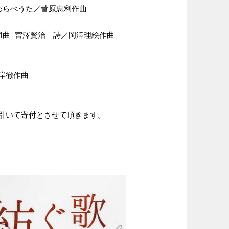
わらべうた／菅原恵利作曲

曲 宮澤賢治　詩／岡澤理絵作曲

山岸徹作曲

引いて寄付とさせて頂きます。
